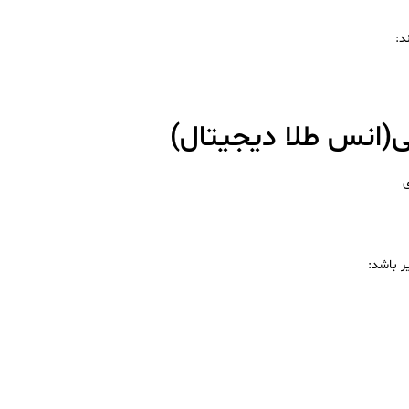
د:
انس طلا دیجیتال)
ی
ر باشد: