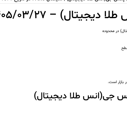
جیتال) – ۱۴۰۵/۰۳/۲۷
ال) در محدوده
بازار است.
کس جی(انس طلا دیجیتال)