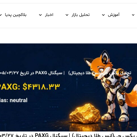
آموزش
تحلیل بازار
اخبار
بلاکچین پدیا
 جی(انس طلا دیجیتال) | سیگنال PAXG در تاریخ ۱۴۰۵/۰۳/۲۷