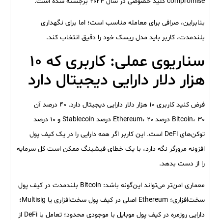
compromise کلید خصوصی در سال ۲۰۲۴ برجسته شده است.
بنابراین، صرافی برای معامله مناسب است؛ اما برای نگهداری
بلندمدت، کاربر باید مدل ریسک خود را دقیق انتخاب کند.
سناریوی عملی: کاربری که ۱۰
هزار دلار دارایی دیجیتال دارد
فرض کنید کاربری ۱۰ هزار دلار دارایی دیجیتال دارد. ۴۰ درصد آن
Bitcoin، ۳۰ درصد Ethereum، ۲۰ درصد Stablecoin و ۱۰ درصد
توکن‌های DeFi است. این کاربر اگر همه دارایی را در یک کیف پول
افزونه مرورگر نگه دارد، با یک خطای فیشینگ ممکن است کل سرمایه
را از دست بدهد.
معماری امن‌تر می‌تواند این‌گونه باشد: Bitcoin بلندمدت در کیف پول
سخت‌افزاری؛ Ethereum اصلی در کیف پول سخت‌افزاری یا Multisig؛
دارایی روزمره در کیف پول موبایل با موجودی محدود؛ تعامل با DeFi از