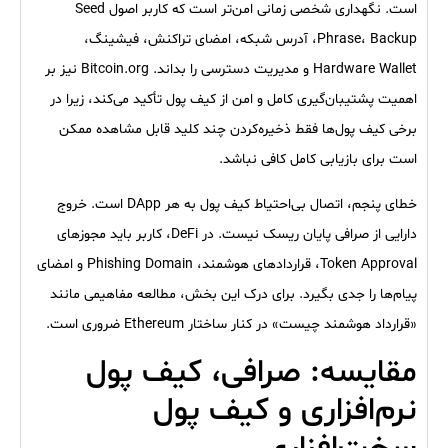
است. نگهداری شخصی زمانی امن‌تر است که کاربر اصول Seed
Phrase، Backup، آدرس شبکه، امضای تراکنش، فیشینگ،
Hardware Wallet و مدیریت دسترسی را بداند. Bitcoin.org نیز بر
اهمیت پشتیبان‌گیری کامل و امن از کیف پول تأکید می‌کند، زیرا در
برخی کیف پول‌ها فقط ذخیره‌کردن چند کلید قابل مشاهده ممکن
است برای بازیابی کامل کافی نباشد.
خطای پنجم، اتصال بی‌احتیاط کیف پول به هر DApp است. خروج
دارایی از صرافی پایان ریسک نیست. در DeFi، کاربر باید مجوزهای
Token Approval، قراردادهای هوشمند، Phishing Domain و امضای
پیام‌ها را جدی بگیرد. برای درک این بخش، مطالعه مفاهیمی مانند
«قرارداد هوشمند چیست» در کنار ساختار Ethereum ضروری است.
مقایسه: صرافی، کیف پول
نرم‌افزاری و کیف پول