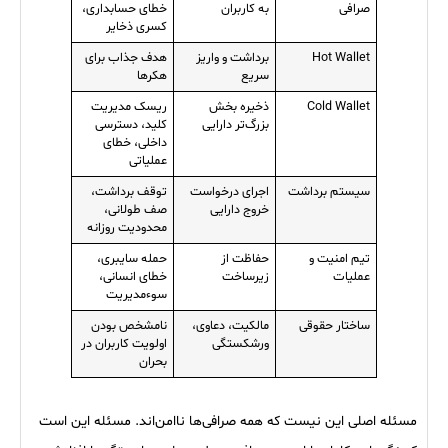
صرافی
به کاربران
خطای حسابداری،
کسری ذخایر
Hot Wallet
برداشت و واریز
هدف جذاب برای
سریع
هکرها
Cold Wallet
ذخیره بخش
ریسک مدیریت
بزرگ‌تر دارایی
کلید، دسترسی
داخلی، خطای
عملیاتی
سیستم برداشت
اجرای درخواست
توقف برداشت،
خروج دارایی
صف طولانی،
محدودیت روزانه
تیم امنیت و
حفاظت از
حمله سایبری،
عملیات
زیرساخت
خطای انسانی،
سوءمدیریت
ساختار حقوقی
مالکیت، دعاوی،
نامشخص بودن
ورشکستگی
اولویت کاربران در
بحران
مسئله اصلی این نیست که همه صرافی‌ها ناامن‌اند. مسئله این است