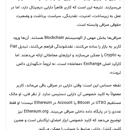
می‌سپارند. نتیجه این است که کاربر ظاهراً دارایی دیجیتال دارد، اما در
عمل به زیرساخت، امنیت، نقدینگی، سیاست برداشت و وضعیت
حقوقی صرافی وابسته است.
صرافی‌ها بخش مهمی از اکوسیستم Blockchain هستند. آن‌ها ورود
کاربر به بازار را ساده می‌کنند، نقدشوندگی فراهم می‌کنند، تبدیل Fiat
به Crypto را ممکن می‌سازند و ابزارهای معاملاتی ارائه می‌دهند. اما
کارکرد اصلی Exchange «معامله» است، نه لزوماً «نگهداری دائمی
ثروت».
نقطه حساس این است: وقتی دارایی در صرافی باقی می‌ماند، کاربر
معمولاً به کلید خصوصی آن دارایی دسترسی ندارد. از نظر فنی، او مالک
مستقیم UTXO در Bitcoin یا Account در Ethereum نیست؛ او فقط
عددی را در پایگاه داده داخلی صرافی می‌بیند. Ethereum.org نیز
توضیح می‌دهد که کلید خصوصی ابزار امضای تراکنش است و همین
کلید، کنترل دارایی مرتبط با حساب را ممکن می‌کند.