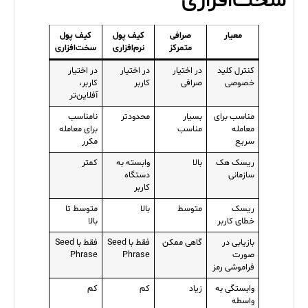
سخت‌افزاری
معیار
صرافی
کیف پول
کیف پول
متمرکز
نرم‌افزاری
سخت‌افزاری
کنترل کلید
در اختیار
در اختیار
در اختیار
خصوصی
صرافی
کاربر
کاربر،
آفلاین‌تر
مناسب برای
بسیار
محدودتر
نامناسب
معامله
مناسب
برای معامله
سریع
مکرر
ریسک هک
بالا
وابسته به
کمتر
سازمانی
دستگاه
کاربر
ریسک
متوسط
بالا
متوسط تا
خطای کاربر
بالا
بازیابی در
گاهی ممکن
فقط با Seed
فقط با Seed
صورت
Phrase
Phrase
فراموشی رمز
وابستگی به
زیاد
کم
کم
واسطه