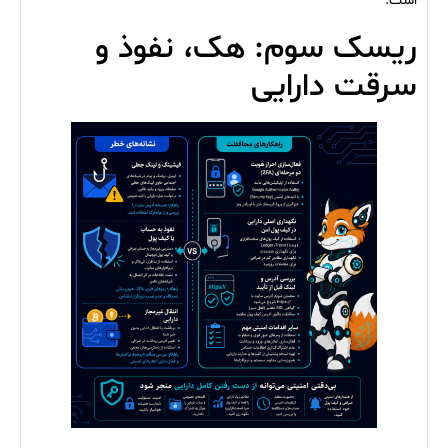
است.
ریسک سوم: هک، نفوذ و
سرقت دارایی